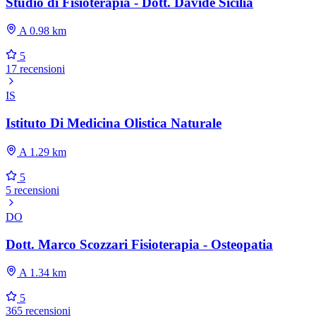
Studio di Fisioterapia - Dott. Davide Sicilia
A 0.98 km
5
17 recensioni
IS
Istituto Di Medicina Olistica Naturale
A 1.29 km
5
5 recensioni
DO
Dott. Marco Scozzari Fisioterapia - Osteopatia
A 1.34 km
5
365 recensioni