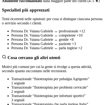
Altamente raccomandato
dalla maggior parte dei clienti (4–5 ★)
Specialisti più apprezzati
Temi ricorrenti nelle opinioni: per cosa si distingue ciascuna persona
o servizio secondo i clienti.
Persona
Dr. Vaiana Gabriele
↔
professionale
×12
Persona
Dr. Vaiana Gabriele
↔
competente
×10
Persona
Dr. Vaiana Gabriele
↔
gentile
×8
Persona
Dr. Vaiana Gabriele
↔
paziente
×3
Persona
Dr. Vaiana Gabriele
↔
parla inglese
×2
Cosa cercano gli altri utenti
Motivi più comuni per cui la gente si rivolge a questa attività,
secondo quanto raccontano nelle recensioni.
Transazionale
“fisioterapista per pubalgia Agrigento”
1 segnale
Transazionale
“fisioterapista per problemi cervicale”
2 segnali
Transazionale
“fisioterapista per infortuni sportivi”
3 segnali
Transazionale
“fisioterapista che parla inglese Italia”