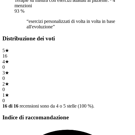
Terapie su misura con esercizi adattati al paziente. · 4
menzioni
93
%
“esercizi personalizzati di volta in volta in base
all'evoluzione”
Distribuzione dei voti
5
★
16
4
★
0
3
★
0
2
★
0
1
★
0
16 di 16
recensioni sono da 4 o 5 stelle (100 %).
Indice di raccomandazione