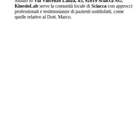
Situato in
Via Vincenzo Lanza, 45, 92019 Sciacca AG
,
KinesioLab
serve la comunità locale di
Sciacca
con approcci
professionali e testimonianze di pazienti soddisfatti, come
quelle relative al Dott. Marco.