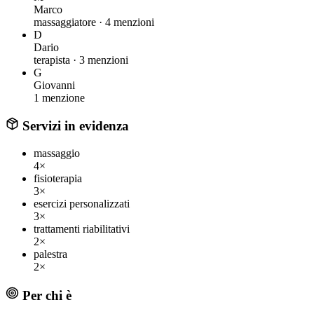
Marco
massaggiatore ·
4 menzioni
D
Dario
terapista ·
3 menzioni
G
Giovanni
1 menzione
Servizi in evidenza
massaggio
4×
fisioterapia
3×
esercizi personalizzati
3×
trattamenti riabilitativi
2×
palestra
2×
Per chi è