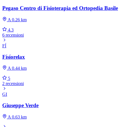
Pegaso Centro di Fisioterapia ed Ortopedia Basile
A 0.26 km
4.3
6 recensioni
FÍ
Físíorelax
A 0.44 km
5
2 recensioni
GI
Giuseppe Verde
A 0.63 km