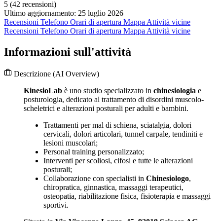
5
(42 recensioni)
Ultimo aggiornamento: 25 luglio 2026
Recensioni
Telefono
Orari di apertura
Mappa
Attività vicine
Recensioni
Telefono
Orari di apertura
Mappa
Attività vicine
Informazioni sull'attività
Descrizione
(AI Overview)
KinesioLab
è uno studio specializzato in
chinesiologia
e
posturologia, dedicato al trattamento di disordini muscolo-
scheletrici e alterazioni posturali per adulti e bambini.
Trattamenti per mal di schiena, sciatalgia, dolori
cervicali, dolori articolari, tunnel carpale, tendiniti e
lesioni muscolari;
Personal training personalizzato;
Interventi per scoliosi, cifosi e tutte le alterazioni
posturali;
Collaborazione con specialisti in
Chinesiologo
,
chiropratica, ginnastica, massaggi terapeutici,
osteopatia, riabilitazione fisica, fisioterapia e massaggi
sportivi.