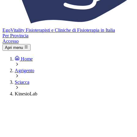
Ego
Vitality
Fisioterapisti e Cliniche di Fisioterapia in Italia
Per Provincia
Accesso
Apri menu
Home
Agrigento
Sciacca
KinesioLab