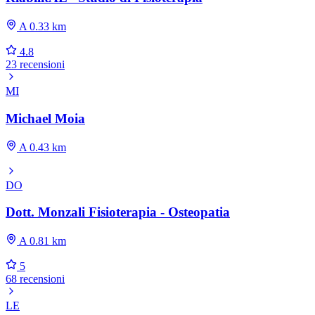
A 0.33 km
4.8
23 recensioni
MI
Michael Moia
A 0.43 km
DO
Dott. Monzali Fisioterapia - Osteopatia
A 0.81 km
5
68 recensioni
LE