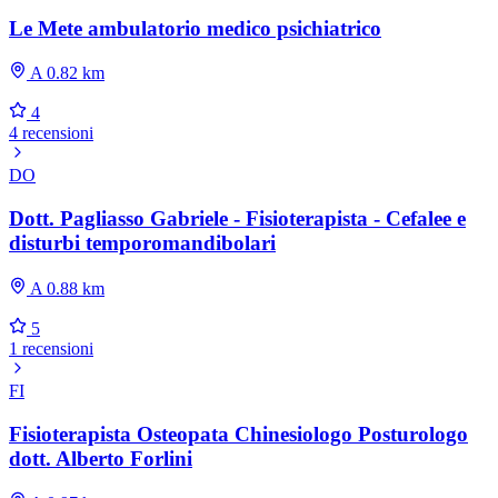
Le Mete ambulatorio medico psichiatrico
A 0.82 km
4
4 recensioni
DO
Dott. Pagliasso Gabriele - Fisioterapista - Cefalee e
disturbi temporomandibolari
A 0.88 km
5
1 recensioni
FI
Fisioterapista Osteopata Chinesiologo Posturologo
dott. Alberto Forlini