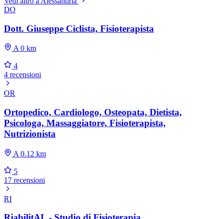
Vedi altro a Alessandria
DO
Dott. Giuseppe Ciclista, Fisioterapista
A 0 km
4
4 recensioni
OR
Ortopedico, Cardiologo, Osteopata, Dietista,
Psicologa, Massaggiatore, Fisioterapista,
Nutrizionista
A 0.12 km
5
17 recensioni
RI
RiabilitAL - Studio di Fisioterapia