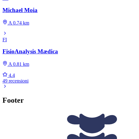
Michael Moia
A 0.74 km
FI
FisioAnalysis Mædica
A 0.81 km
4.4
49 recensioni
Footer