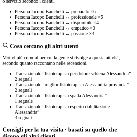
o servizio secondo i clienti.
Persona
Iacopo Banchelli
↔
preparato
×6
Persona
Iacopo Banchelli
↔
professionale
×5
Persona
Iacopo Banchelli
↔
disponibile
×4
Persona
Iacopo Banchelli
↔
empatico
×3
Persona
Iacopo Banchelli
↔
passione
×3
Cosa cercano gli altri utenti
Motivi più comuni per cui la gente si rivolge a questa attività,
secondo quanto raccontano nelle recensioni.
Transazionale
“fisioterapista per dolore schiena Alessandria”
2 segnali
Transazionale
“miglior fisioterapista Alessandria provincia”
2 segnali
Transazionale
“fisioterapista spalla Alessandria”
1 segnale
Transazionale
“fisioterapista esperto riabilitazione
Alessandria”
3 segnali
Consigli per la tua visita
· basati su quello che
dicono gli altri clienti