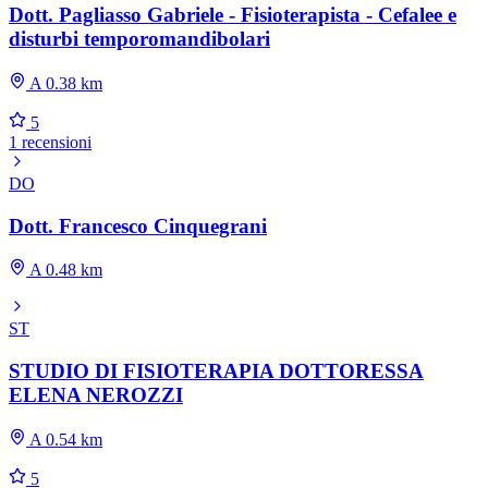
Dott. Pagliasso Gabriele - Fisioterapista - Cefalee e
disturbi temporomandibolari
A 0.38 km
5
1 recensioni
DO
Dott. Francesco Cinquegrani
A 0.48 km
ST
STUDIO DI FISIOTERAPIA DOTTORESSA
ELENA NEROZZI
A 0.54 km
5