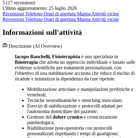
5
(17 recensioni)
Ultimo aggiornamento: 25 luglio 2026
Recensioni
Telefono
Orari di apertura
Mappa
Attività vicine
Recensioni
Telefono
Orari di apertura
Mappa
Attività vicine
Informazioni sull'attività
Descrizione
(AI Overview)
Iacopo Banchelli, Fisioterapista
è uno specialista in
fisioterapia
che adotta un approccio individuale e basato sulle
evidenze scientifiche per trattamenti personalizzati, con
l'obiettivo di una riabilitazione accurata che riduce il rischio di
ricadute e minimizza la dipendenza da cure ripetute.
Mobilizzazione articolare e manipolazioni periferiche e
vertebrali;
Tecniche neurodinamiche e stretching muscolare;
Esercizi di stabilizzazione e protocolli adattati per
l'autonomia domiciliare del paziente;
Gestione del
dolore cronico
e cronicizzazione
patobiologica;
Riabilitazione post-operatoria con protocolli
personalizzati rispettando i tempi di guarigione;