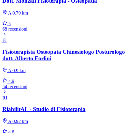
Dott. Monzali Fisioterapia - Osteopatia
A 0.79 km
5
68 recensioni
FI
Fisioterapista Osteopata Chinesiologo Posturologo
dott. Alberto Forlini
A 0.9 km
4.9
54 recensioni
RI
RiabilitAL - Studio di Fisioterapia
A 0.92 km
4.8