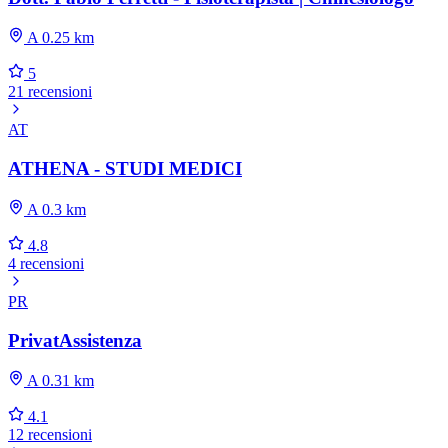
A 0.25 km
5
21 recensioni
AT
ATHENA - STUDI MEDICI
A 0.3 km
4.8
4 recensioni
PR
PrivatAssistenza
A 0.31 km
4.1
12 recensioni