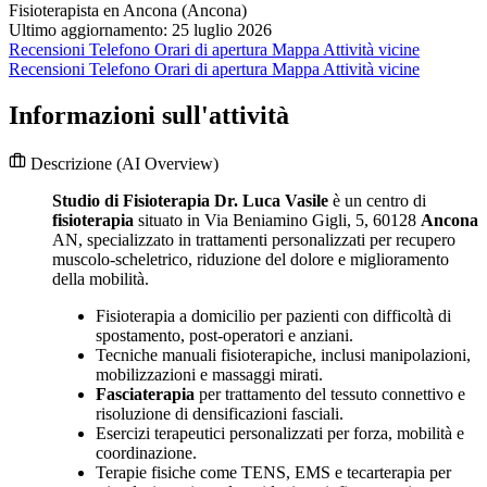
Fisioterapista en Ancona (Ancona)
Ultimo aggiornamento: 25 luglio 2026
Recensioni
Telefono
Orari di apertura
Mappa
Attività vicine
Recensioni
Telefono
Orari di apertura
Mappa
Attività vicine
Informazioni sull'attività
Descrizione
(AI Overview)
Studio di Fisioterapia Dr. Luca Vasile
è un centro di
fisioterapia
situato in Via Beniamino Gigli, 5, 60128
Ancona
AN, specializzato in trattamenti personalizzati per recupero
muscolo-scheletrico, riduzione del dolore e miglioramento
della mobilità.
Fisioterapia a domicilio per pazienti con difficoltà di
spostamento, post-operatori e anziani.
Tecniche manuali fisioterapiche, inclusi manipolazioni,
mobilizzazioni e massaggi mirati.
Fasciaterapia
per trattamento del tessuto connettivo e
risoluzione di densificazioni fasciali.
Esercizi terapeutici personalizzati per forza, mobilità e
coordinazione.
Terapie fisiche come TENS, EMS e tecarterapia per