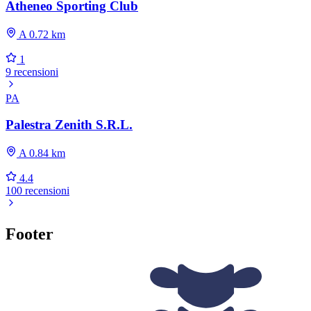
Atheneo Sporting Club
A 0.72 km
1
9 recensioni
PA
Palestra Zenith S.R.L.
A 0.84 km
4.4
100 recensioni
Footer