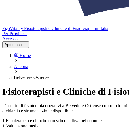
Ego
Vitality
Fisioterapisti e Cliniche di Fisioterapia in Italia
Per Provincia
Accesso
Apri menu
Home
Ancona
Belvedere Ostrense
Fisioterapisti e Cliniche di Fisi
I 1 centri di fisioterapia operativi a Belvedere Ostrense coprono le princ
dichiarata e strumentazione disponibile.
1
Fisioterapisti e cliniche con scheda attiva nel comune
+
Valutazione media