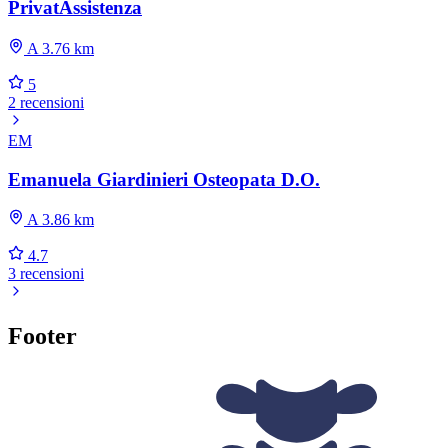
PrivatAssistenza
A 3.76 km
5
2 recensioni
EM
Emanuela Giardinieri Osteopata D.O.
A 3.86 km
4.7
3 recensioni
Footer