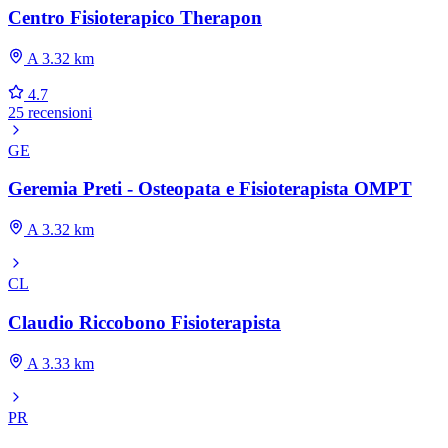
Centro Fisioterapico Therapon
A 3.32 km
4.7
25 recensioni
GE
Geremia Preti - Osteopata e Fisioterapista OMPT
A 3.32 km
CL
Claudio Riccobono Fisioterapista
A 3.33 km
PR