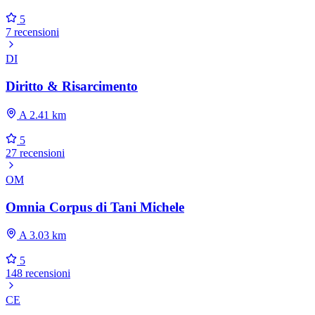
5
7 recensioni
DI
Diritto & Risarcimento
A 2.41 km
5
27 recensioni
OM
Omnia Corpus di Tani Michele
A 3.03 km
5
148 recensioni
CE