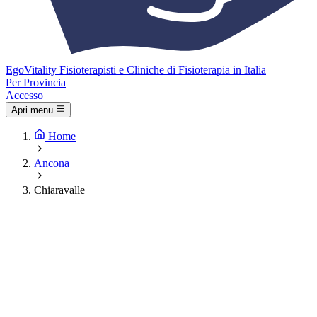
Ego
Vitality
Fisioterapisti e Cliniche di Fisioterapia in Italia
Per Provincia
Accesso
Apri menu
Home
Ancona
Chiaravalle