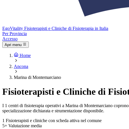
Ego
Vitality
Fisioterapisti e Cliniche di Fisioterapia in Italia
Per Provincia
Accesso
Apri menu
Home
Ancona
Marina di Montemarciano
Fisioterapisti e Cliniche di Fi
I 1 centri di fisioterapia operativi a Marina di Montemarciano coprono le
specializzazione dichiarata e strumentazione disponibile.
1
Fisioterapisti e cliniche con scheda attiva nel comune
5+
Valutazione media