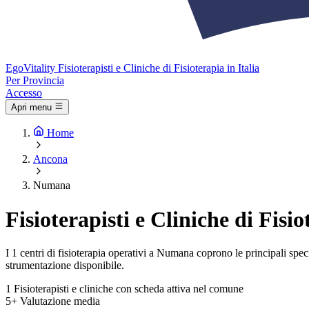
Ego
Vitality
Fisioterapisti e Cliniche di Fisioterapia in Italia
Per Provincia
Accesso
Apri menu
Home
Ancona
Numana
Fisioterapisti e Cliniche di Fis
I 1 centri di fisioterapia operativi a Numana coprono le principali specia
strumentazione disponibile.
1
Fisioterapisti e cliniche con scheda attiva nel comune
5+
Valutazione media