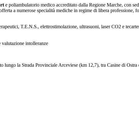
ort
e poliambulatorio medico accreditato dalla Regione Marche, con se
'offerta a numerose specialità mediche in regime di libera professione, f
erapeutici, T.E.N.S., elettrostimolazione, ultrasuoni, laser CO2 e tecarte
e valutazione intolleranze
lungo la Strada Provinciale Arceviese (km 12,7), tra Casine di Ostra e P