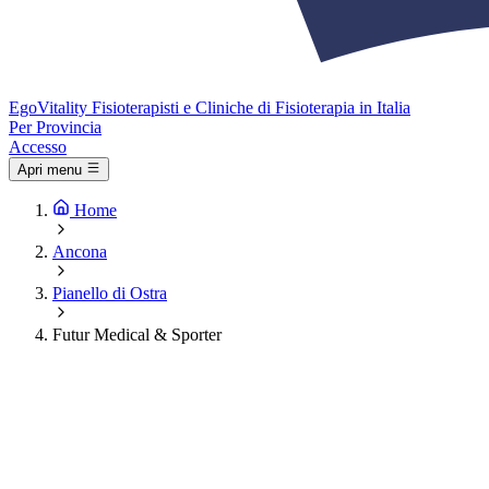
Ego
Vitality
Fisioterapisti e Cliniche di Fisioterapia in Italia
Per Provincia
Accesso
Apri menu
Home
Ancona
Pianello di Ostra
Futur Medical & Sporter