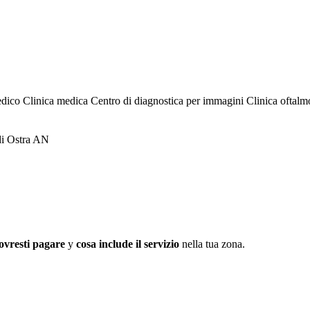
edico
Clinica medica
Centro di diagnostica per immagini
Clinica oftal
 di Ostra AN
ovresti pagare
y
cosa include il servizio
nella tua zona.