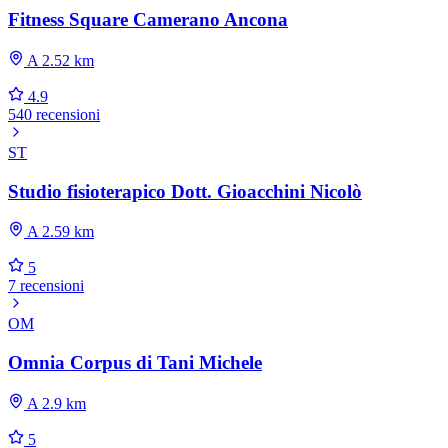
Fitness Square Camerano Ancona
A 2.52 km
4.9
540 recensioni
ST
Studio fisioterapico Dott. Gioacchini Nicolò
A 2.59 km
5
7 recensioni
OM
Omnia Corpus di Tani Michele
A 2.9 km
5