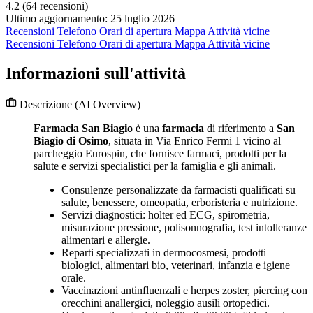
4.2
(64 recensioni)
Ultimo aggiornamento: 25 luglio 2026
Recensioni
Telefono
Orari di apertura
Mappa
Attività vicine
Recensioni
Telefono
Orari di apertura
Mappa
Attività vicine
Informazioni sull'attività
Descrizione
(AI Overview)
Farmacia San Biagio
è una
farmacia
di riferimento a
San
Biagio di Osimo
, situata in Via Enrico Fermi 1 vicino al
parcheggio Eurospin, che fornisce farmaci, prodotti per la
salute e servizi specialistici per la famiglia e gli animali.
Consulenze personalizzate da farmacisti qualificati su
salute, benessere, omeopatia, erboristeria e nutrizione.
Servizi diagnostici: holter ed ECG, spirometria,
misurazione pressione, polisonnografia, test intolleranze
alimentari e allergie.
Reparti specializzati in dermocosmesi, prodotti
biologici, alimentari bio, veterinari, infanzia e igiene
orale.
Vaccinazioni antinfluenzali e herpes zoster, piercing con
orecchini anallergici, noleggio ausili ortopedici.