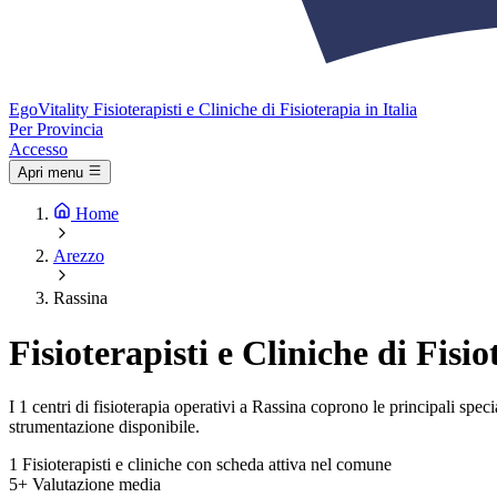
Ego
Vitality
Fisioterapisti e Cliniche di Fisioterapia in Italia
Per Provincia
Accesso
Apri menu
Home
Arezzo
Rassina
Fisioterapisti e Cliniche di Fisi
I 1 centri di fisioterapia operativi a Rassina coprono le principali speci
strumentazione disponibile.
1
Fisioterapisti e cliniche con scheda attiva nel comune
5+
Valutazione media