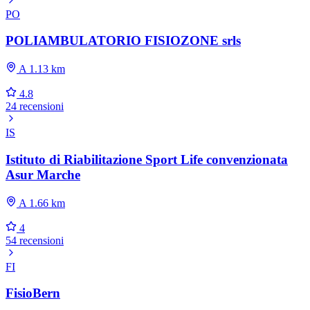
PO
POLIAMBULATORIO FISIOZONE srls
A 1.13 km
4.8
24 recensioni
IS
Istituto di Riabilitazione Sport Life convenzionata
Asur Marche
A 1.66 km
4
54 recensioni
FI
FisioBern