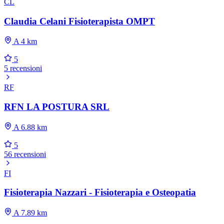
CL
Claudia Celani Fisioterapista OMPT
A 4 km
5
5 recensioni
RF
RFN LA POSTURA SRL
A 6.88 km
5
56 recensioni
FI
Fisioterapia Nazzari - Fisioterapia e Osteopatia
A 7.89 km