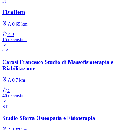
FI
FisioBern
A 0.65 km
4.9
15 recensioni
CA
Carosi Francesco Studio di Massofisioterapia e
Riabilitazione
A 0.7 km
5
40 recensioni
ST
Studio Sforza Osteopatia e Fisioterapia
A 1.57 km