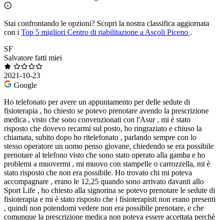
Stai confrontando le opzioni?
Scopri la nostra classifica aggiornata
con i
Top 5 migliori Centro di riabilitazione a Ascoli Piceno
.
SF
Salvatore fatti miei
2021-10-23
Google
Ho telefonato per avere un appuntamento per delle sedute di
fisioterapia , ho chiesto se potevo prenotare avendo la prescrizione
medica , visto che sono convenzionati con l'Asur , mi è stato
risposto che dovevo recarmi sul posto, ho ringraziato e chiuso la
chiamata, subito dopo ho ritelefonato , parlando sempre con lo
stesso operatore un uomo penso giovane, chiedendo se era possibile
prenotare al telefono visto che sono stato operato alla gamba e ho
problemi a muovermi , mi muovo con stampelle o carrozzella, mi è
stato risposto che non era possibile. Ho trovato chi mi poteva
accompagnare , erano le 12,25 quando sono arrivato davanti allo
Sport Life , ho chiesto alla signorina se potevo prenotare le sedute di
fisioterapia e mi è stato risposto che i fisioterapisti non erano presenti
, quindi non potendomi vedere non era possibile prenotare, e che
comunque la prescrizione medica non poteva essere accettata perchè