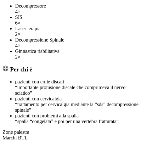
Decompressore
4×
SIS
6×
Laser terapia
2×
Decompressione Spinale
4×
Ginnastica riabilitativa
2×
Per chi è
pazienti con ernie discali
“importante protusione discale che comprimeva il nervo
sciatico”
pazienti con cervicalgia
“trattamento per cervicalgia mediante la “sds” decompressione
spinale”
pazienti con problemi alla spalla
“spalla “congelata” e poi per una vertebra fratturata”
Zone
palestra
Marchi
BTL