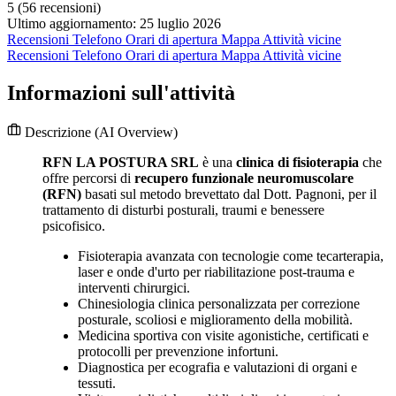
5
(56 recensioni)
Ultimo aggiornamento: 25 luglio 2026
Recensioni
Telefono
Orari di apertura
Mappa
Attività vicine
Recensioni
Telefono
Orari di apertura
Mappa
Attività vicine
Informazioni sull'attività
Descrizione
(AI Overview)
RFN LA POSTURA SRL
è una
clinica di fisioterapia
che
offre percorsi di
recupero funzionale neuromuscolare
(RFN)
basati sul metodo brevettato dal Dott. Pagnoni, per il
trattamento di disturbi posturali, traumi e benessere
psicofisico.
Fisioterapia avanzata con tecnologie come tecarterapia,
laser e onde d'urto per riabilitazione post-trauma e
interventi chirurgici.
Chinesiologia clinica personalizzata per correzione
posturale, scoliosi e miglioramento della mobilità.
Medicina sportiva con visite agonistiche, certificati e
protocolli per prevenzione infortuni.
Diagnostica per ecografia e valutazioni di organi e
tessuti.