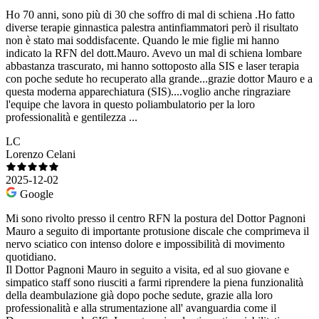
Ho 70 anni, sono più di 30 che soffro di mal di schiena .Ho fatto
diverse terapie ginnastica palestra antinfiammatori però il risultato
non è stato mai soddisfacente. Quando le mie figlie mi hanno
indicato la RFN del dott.Mauro. Avevo un mal di schiena lombare
abbastanza trascurato, mi hanno sottoposto alla SIS e laser terapia
con poche sedute ho recuperato alla grande...grazie dottor Mauro e a
questa moderna apparechiatura (SIS)....voglio anche ringraziare
l'equipe che lavora in questo poliambulatorio per la loro
professionalità e gentilezza ...
LC
Lorenzo Celani
2025-12-02
Google
Mi sono rivolto presso il centro RFN la postura del Dottor Pagnoni
Mauro a seguito di importante protusione discale che comprimeva il
nervo sciatico con intenso dolore e impossibilità di movimento
quotidiano.
Il Dottor Pagnoni Mauro in seguito a visita, ed al suo giovane e
simpatico staff sono riusciti a farmi riprendere la piena funzionalità
della deambulazione già dopo poche sedute, grazie alla loro
professionalità e alla strumentazione all' avanguardia come il