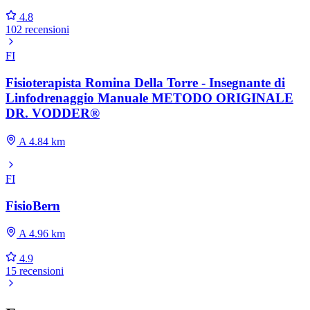
4.8
102 recensioni
FI
Fisioterapista Romina Della Torre - Insegnante di
Linfodrenaggio Manuale METODO ORIGINALE
DR. VODDER®
A 4.84 km
FI
FisioBern
A 4.96 km
4.9
15 recensioni