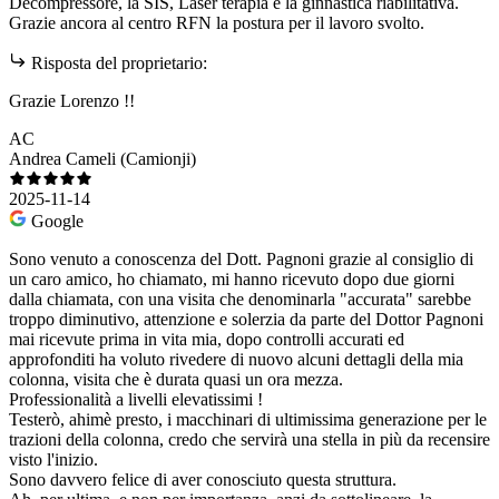
Decompressore, la SIS, Laser terapia e la ginnastica riabilitativa.
Grazie ancora al centro RFN la postura per il lavoro svolto.
Risposta del proprietario:
Grazie Lorenzo !!
AC
Andrea Cameli (Camionji)
2025-11-14
Google
Sono venuto a conoscenza del Dott. Pagnoni grazie al consiglio di
un caro amico, ho chiamato, mi hanno ricevuto dopo due giorni
dalla chiamata, con una visita che denominarla "accurata" sarebbe
troppo diminutivo, attenzione e solerzia da parte del Dottor Pagnoni
mai ricevute prima in vita mia, dopo controlli accurati ed
approfonditi ha voluto rivedere di nuovo alcuni dettagli della mia
colonna, visita che è durata quasi un ora mezza.
Professionalità a livelli elevatissimi !
Testerò, ahimè presto, i macchinari di ultimissima generazione per le
trazioni della colonna, credo che servirà una stella in più da recensire
visto l'inizio.
Sono davvero felice di aver conosciuto questa struttura.