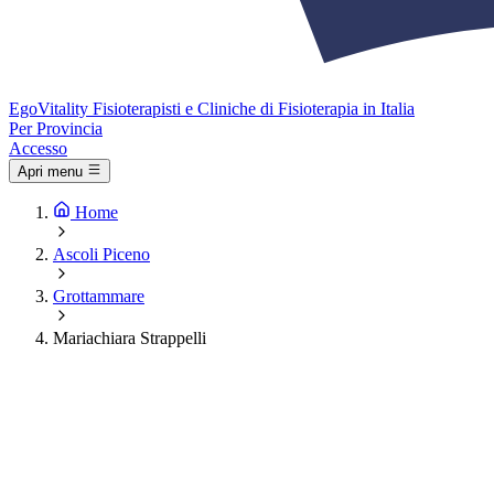
Ego
Vitality
Fisioterapisti e Cliniche di Fisioterapia in Italia
Per Provincia
Accesso
Apri menu
Home
Ascoli Piceno
Grottammare
Mariachiara Strappelli