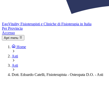
Ego
Vitality
Fisioterapisti e Cliniche di Fisioterapia in Italia
Per Provincia
Accesso
Apri menu
Home
Asti
Asti
Dott. Edoardo Catelli, Fisioterapista - Osteopata D.O. - Asti