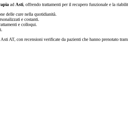
rapia
ad
Asti
, offrendo trattamenti per il recupero funzionale e la riabil
ne delle cure nella quotidianità.
sonalizzati e costanti.
attamenti e colloqui.
i.
ti AT, con recensioni verificate da pazienti che hanno prenotato tramit