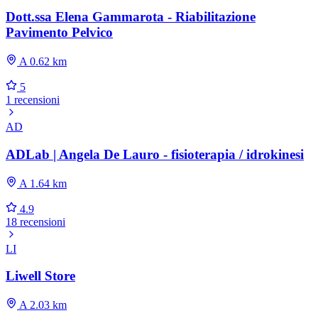
Dott.ssa Elena Gammarota - Riabilitazione
Pavimento Pelvico
A 0.62 km
5
1 recensioni
AD
ADLab | Angela De Lauro - fisioterapia / idrokinesi
A 1.64 km
4.9
18 recensioni
LI
Liwell Store
A 2.03 km