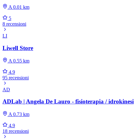
A 0.01 km
5
8 recensioni
LI
Liwell Store
A 0.55 km
4.9
95 recensioni
AD
ADLab | Angela De Lauro - fisioterapia / idrokinesi
A 0.73 km
4.9
18 recensioni