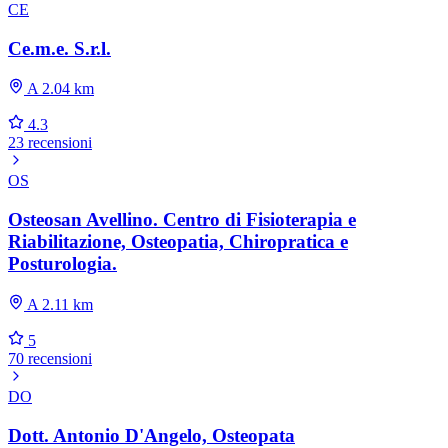
CE
Ce.m.e. S.r.l.
A 2.04 km
4.3
23 recensioni
OS
Osteosan Avellino. Centro di Fisioterapia e
Riabilitazione, Osteopatia, Chiropratica e
Posturologia.
A 2.11 km
5
70 recensioni
DO
Dott. Antonio D'Angelo, Osteopata