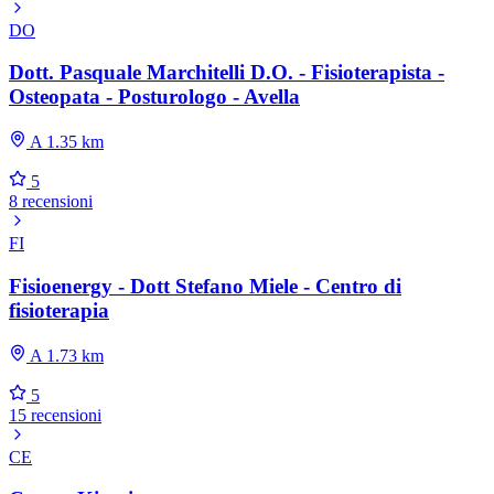
DO
Dott. Pasquale Marchitelli D.O. - Fisioterapista -
Osteopata - Posturologo - Avella
A 1.35 km
5
8 recensioni
FI
Fisioenergy - Dott Stefano Miele - Centro di
fisioterapia
A 1.73 km
5
15 recensioni
CE