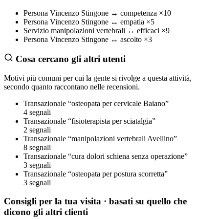
Persona
Vincenzo Stingone
↔
competenza
×10
Persona
Vincenzo Stingone
↔
empatia
×5
Servizio
manipolazioni vertebrali
↔
efficaci
×9
Persona
Vincenzo Stingone
↔
ascolto
×3
Cosa cercano gli altri utenti
Motivi più comuni per cui la gente si rivolge a questa attività,
secondo quanto raccontano nelle recensioni.
Transazionale
“osteopata per cervicale Baiano”
4 segnali
Transazionale
“fisioterapista per sciatalgia”
2 segnali
Transazionale
“manipolazioni vertebrali Avellino”
8 segnali
Transazionale
“cura dolori schiena senza operazione”
3 segnali
Transazionale
“osteopata per postura scorretta”
3 segnali
Consigli per la tua visita
· basati su quello che
dicono gli altri clienti