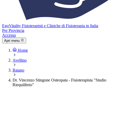
Ego
Vitality
Fisioterapisti e Cliniche di Fisioterapia in Italia
Per Provincia
Accesso
Apri menu
Home
Avellino
Baiano
Dr. Vincenzo Stingone Osteopata - Fisioterapista "Studio
Riequilibrio"