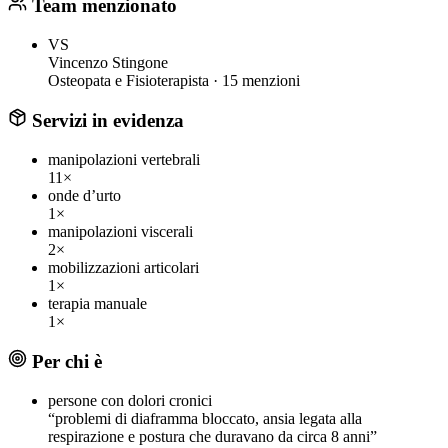
Team menzionato
VS
Vincenzo Stingone
Osteopata e Fisioterapista ·
15 menzioni
Servizi in evidenza
manipolazioni vertebrali
11×
onde d’urto
1×
manipolazioni viscerali
2×
mobilizzazioni articolari
1×
terapia manuale
1×
Per chi è
persone con dolori cronici
“problemi di diaframma bloccato, ansia legata alla
respirazione e postura che duravano da circa 8 anni”