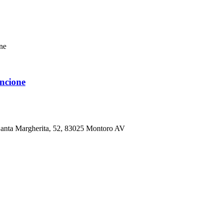
une
ancione
a Santa Margherita, 52, 83025 Montoro AV