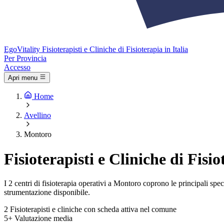
Ego
Vitality
Fisioterapisti e Cliniche di Fisioterapia in Italia
Per Provincia
Accesso
Apri menu
Home
Avellino
Montoro
Fisioterapisti e Cliniche di Fis
I 2 centri di fisioterapia operativi a Montoro coprono le principali speci
strumentazione disponibile.
2
Fisioterapisti e cliniche con scheda attiva nel comune
5+
Valutazione media