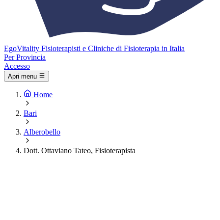
Ego
Vitality
Fisioterapisti e Cliniche di Fisioterapia in Italia
Per Provincia
Accesso
Apri menu
Home
Bari
Alberobello
Dott. Ottaviano Tateo, Fisioterapista