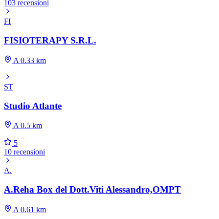
103 recensioni
FI
FISIOTERAPY S.R.L.
A 0.33 km
ST
Studio Atlante
A 0.5 km
5
10 recensioni
A.
A.Reha Box del Dott.Viti Alessandro,OMPT
A 0.61 km