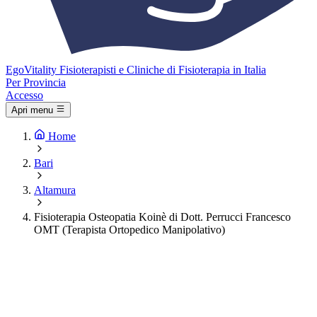
Ego
Vitality
Fisioterapisti e Cliniche di Fisioterapia in Italia
Per Provincia
Accesso
Apri menu
Home
Bari
Altamura
Fisioterapia Osteopatia Koinè di Dott. Perrucci Francesco
OMT (Terapista Ortopedico Manipolativo)