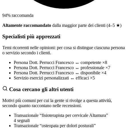
94
%
raccomanda
Altamente raccomandato
dalla maggior parte dei clienti (4–5 ★)
Specialisti più apprezzati
Temi ricorrenti nelle opinioni: per cosa si distingue ciascuna persona
o servizio secondo i clienti.
Persona
Dott. Perrucci Francesco
↔
competente
×8
Persona
Dott. Perrucci Francesco
↔
professionale
×7
Persona
Dott. Perrucci Francesco
↔
disponibile
×4
Servizio
esercizi personalizzati
↔
efficaci
×5
Cosa cercano gli altri utenti
Motivi più comuni per cui la gente si rivolge a questa attività,
secondo quanto raccontano nelle recensioni.
Transazionale
“fisioterapista per cervicale Altamura”
4 segnali
Transazionale
“osteopata per dolori posturali”