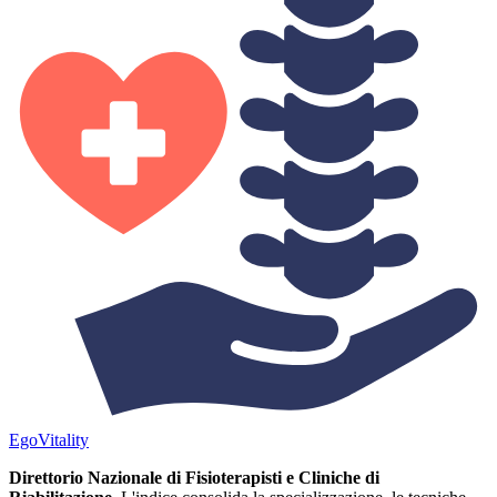
Ego
Vitality
Direttorio Nazionale di Fisioterapisti e Cliniche di