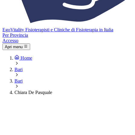
Ego
Vitality
Fisioterapisti e Cliniche di Fisioterapia in Italia
Per Provincia
Accesso
Apri menu
Home
Bari
Bari
Chiara De Pasquale