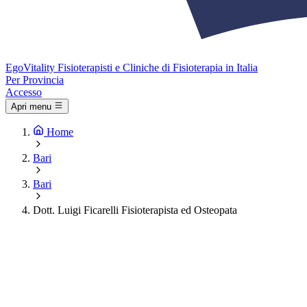
Ego
Vitality
Fisioterapisti e Cliniche di Fisioterapia in Italia
Per Provincia
Accesso
Apri menu
Home
Bari
Bari
Dott. Luigi Ficarelli Fisioterapista ed Osteopata