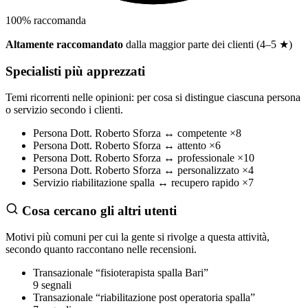
100
%
raccomanda
Altamente raccomandato
dalla maggior parte dei clienti (4–5 ★)
Specialisti più apprezzati
Temi ricorrenti nelle opinioni: per cosa si distingue ciascuna persona
o servizio secondo i clienti.
Persona
Dott. Roberto Sforza
↔
competente
×8
Persona
Dott. Roberto Sforza
↔
attento
×6
Persona
Dott. Roberto Sforza
↔
professionale
×10
Persona
Dott. Roberto Sforza
↔
personalizzato
×4
Servizio
riabilitazione spalla
↔
recupero rapido
×7
Cosa cercano gli altri utenti
Motivi più comuni per cui la gente si rivolge a questa attività,
secondo quanto raccontano nelle recensioni.
Transazionale
“fisioterapista spalla Bari”
9 segnali
Transazionale
“riabilitazione post operatoria spalla”