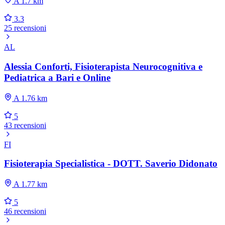
A 1.7 km
3.3
25 recensioni
AL
Alessia Conforti, Fisioterapista Neurocognitiva e
Pediatrica a Bari e Online
A 1.76 km
5
43 recensioni
FI
Fisioterapia Specialistica - DOTT. Saverio Didonato
A 1.77 km
5
46 recensioni