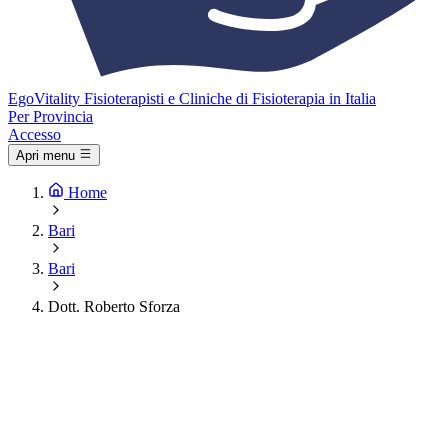
Ego
Vitality
Fisioterapisti e Cliniche di Fisioterapia in Italia
Per Provincia
Accesso
Apri menu
Home
Bari
Bari
Dott. Roberto Sforza