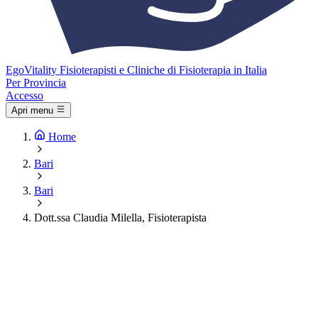
Ego
Vitality
Fisioterapisti e Cliniche di Fisioterapia in Italia
Per Provincia
Accesso
Apri menu
Home
Bari
Bari
Dott.ssa Claudia Milella, Fisioterapista