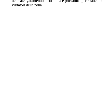
dedicate, garantendo affidabilità e prossimità per residenti e
visitatori della zona.