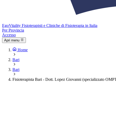
Ego
Vitality
Fisioterapisti e Cliniche di Fisioterapia in Italia
Per Provincia
Accesso
Apri menu
Home
Bari
Bari
Fisioterapista Bari - Dott. Lopez Giovanni (specializzato OMP