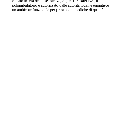
Situato in Via della Resistenza, 82, 70125
Bari
BA, il
poliambulatorio è autorizzato dalle autorità locali e garantisce
un ambiente funzionale per prestazioni mediche di qualità.