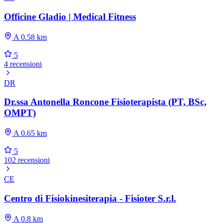
Officine Gladio | Medical Fitness
A 0.58 km
5
4 recensioni
DR
Dr.ssa Antonella Roncone Fisioterapista (PT, BSc,
OMPT)
A 0.65 km
5
102 recensioni
CE
Centro di Fisiokinesiterapia - Fisioter S.r.l.
A 0.8 km