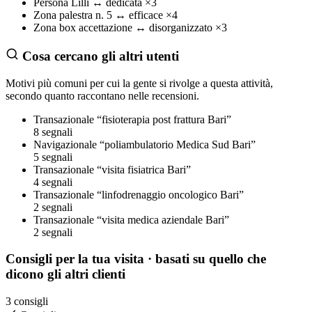
Persona
Lilli
↔
dedicata
×3
Zona
palestra n. 5
↔
efficace
×4
Zona
box accettazione
↔
disorganizzato
×3
Cosa cercano gli altri utenti
Motivi più comuni per cui la gente si rivolge a questa attività,
secondo quanto raccontano nelle recensioni.
Transazionale
“fisioterapia post frattura Bari”
8 segnali
Navigazionale
“poliambulatorio Medica Sud Bari”
5 segnali
Transazionale
“visita fisiatrica Bari”
4 segnali
Transazionale
“linfodrenaggio oncologico Bari”
2 segnali
Transazionale
“visita medica aziendale Bari”
2 segnali
Consigli per la tua visita
· basati su quello che
dicono gli altri clienti
3 consigli