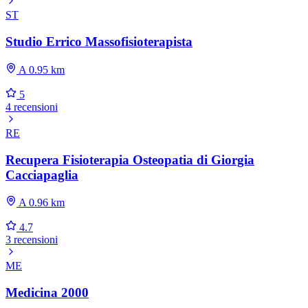
ST
Studio Errico Massofisioterapista
A 0.95 km
5
4 recensioni
RE
Recupera Fisioterapia Osteopatia di Giorgia
Cacciapaglia
A 0.96 km
4.7
3 recensioni
ME
Medicina 2000