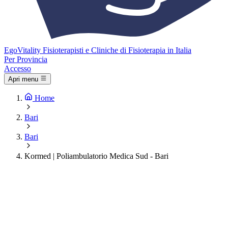
Ego
Vitality
Fisioterapisti e Cliniche di Fisioterapia in Italia
Per Provincia
Accesso
Apri menu
Home
Bari
Bari
Kormed | Poliambulatorio Medica Sud - Bari