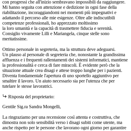
con progressi che all'inizio sembravano impossibili da raggiungere.
Mi hanno seguita con attenzione e dedizione in ogni fase della
riabilitazione, incoraggiandomi nei momenti più impegnativi e
adattando il percorso alle mie esigenze. Oltre alle indiscutibili
competenze professionali, ho apprezzato moltissimo
la loro umanità e la capacità di trasmettere fiducia e serenità.
Consiglio vivamente Lilli e Mariangela, cinque stelle sono
meritatissime.
Ottimo personale in segreteria, ma la struttura deve adeguarsi.
​Un plauso al personale di segreteria che, nonostante la grandissima
affluenza e i frequenti rallentamenti dei sistemi informatici, mantiene
la professionalità e cerca di fare miracoli. È evidente però che la
situazione attuale crea disagi e attese troppo lunghe per i pazienti.
Diventa fondamentale l'apertura di uno sportello aggiuntivo per
smaltire il lavoro. Un aiuto necessario sia per l'utenza che per
tutelare le stesse lavoratrici.
Risposta del proprietario:
Gentile Sig.ra Sandra Mongelli,
La ringraziamo per una recensione così attenta e costruttiva, che
dimostra non solo sensibilità verso i disagi subiti come utente, ma
anche rispetto per le persone che lavorano ogni giorno per garantire