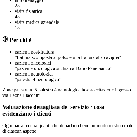
linfodrenaggio
2×
visita fisiatrica
4×
visita medica aziendale
1×
Per chi è
pazienti post-frattura
“frattura scomposta al polso e una frattura alla caviglia”
pazienti oncologici
“paziente oncologica si chiama Dario Panebianco”
pazienti neurologici
“palestra 4 neurologica”
Zone
palestra n. 5
palestra 4 neurologica
box accettazione
ingresso
via Leona Fiacchini
Valutazione dettagliata del servizio
· cosa
evidenziano i clienti
Ogni barra mostra quanti clienti parlano bene, in modo misto o male
di ciascun aspetto.