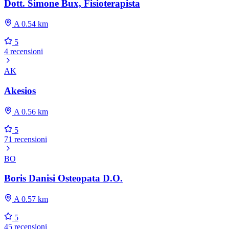
Dott. Simone Bux, Fisioterapista
A 0.54 km
5
4 recensioni
AK
Akesios
A 0.56 km
5
71 recensioni
BO
Boris Danisi Osteopata D.O.
A 0.57 km
5
45 recensioni