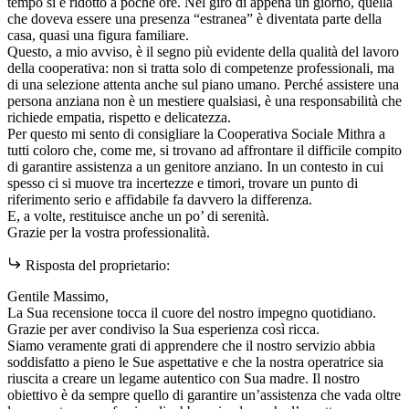
tempo si è ridotto a poche ore. Nel giro di appena un giorno, quella
che doveva essere una presenza “estranea” è diventata parte della
casa, quasi una figura familiare.
Questo, a mio avviso, è il segno più evidente della qualità del lavoro
della cooperativa: non si tratta solo di competenze professionali, ma
di una selezione attenta anche sul piano umano. Perché assistere una
persona anziana non è un mestiere qualsiasi, è una responsabilità che
richiede empatia, rispetto e delicatezza.
Per questo mi sento di consigliare la Cooperativa Sociale Mithra a
tutti coloro che, come me, si trovano ad affrontare il difficile compito
di garantire assistenza a un genitore anziano. In un contesto in cui
spesso ci si muove tra incertezze e timori, trovare un punto di
riferimento serio e affidabile fa davvero la differenza.
E, a volte, restituisce anche un po’ di serenità.
Grazie per la vostra professionalità.
Risposta del proprietario:
Gentile Massimo,
La Sua recensione tocca il cuore del nostro impegno quotidiano.
Grazie per aver condiviso la Sua esperienza così ricca.
Siamo veramente grati di apprendere che il nostro servizio abbia
soddisfatto a pieno le Sue aspettative e che la nostra operatrice sia
riuscita a creare un legame autentico con Sua madre. Il nostro
obiettivo è da sempre quello di garantire un’assistenza che vada oltre