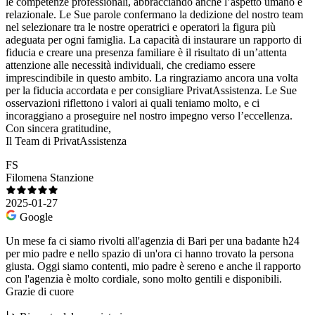
le competenze professionali, abbracciando anche l’aspetto umano e
relazionale. Le Sue parole confermano la dedizione del nostro team
nel selezionare tra le nostre operatrici e operatori la figura più
adeguata per ogni famiglia. La capacità di instaurare un rapporto di
fiducia e creare una presenza familiare è il risultato di un’attenta
attenzione alle necessità individuali, che crediamo essere
imprescindibile in questo ambito. La ringraziamo ancora una volta
per la fiducia accordata e per consigliare PrivatAssistenza. Le Sue
osservazioni riflettono i valori ai quali teniamo molto, e ci
incoraggiano a proseguire nel nostro impegno verso l’eccellenza.
Con sincera gratitudine,
Il Team di PrivatAssistenza
FS
Filomena Stanzione
2025-01-27
Google
Un mese fa ci siamo rivolti all'agenzia di Bari per una badante h24
per mio padre e nello spazio di un'ora ci hanno trovato la persona
giusta. Oggi siamo contenti, mio padre è sereno e anche il rapporto
con l'agenzia è molto cordiale, sono molto gentili e disponibili.
Grazie di cuore