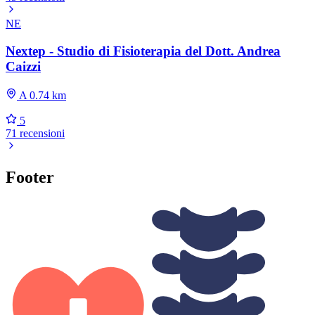
NE
Nextep - Studio di Fisioterapia del Dott. Andrea
Caizzi
A 0.74 km
5
71 recensioni
Footer