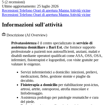
5
(2 recensioni)
Ultimo aggiornamento: 25 luglio 2026
Recensioni
Telefono
Orari di apertura
Mappa
Attività vicine
Recensioni
Telefono
Orari di apertura
Mappa
Attività vicine
Informazioni sull'attività
Descrizione
(AI Overview)
Privatassistenza
è il centro specializzato in
servizio di
assistenza domiciliare
a
Bari Est
, che fornisce supporto
professionale a pazienti non autosufficienti, anziani, malati e
disabili mediante operatori qualificati come ASA, OSS, OSA,
infermieri, fisioterapisti e logopedisti, con visite gratuite per
valutare le esigenze.
Servizi infermieristici a domicilio: iniezioni, prelievi,
medicazioni, flebo, gestione stomie e piaghe da
decubito.
Fisioterapia a domicilio
per riabilitazione post-ictus,
artrosi, artrite, osteoporosi, atrofia muscolare e
linfodrenaggio.
Assistenza podologo per patologie reumatiche e cura
del piede.