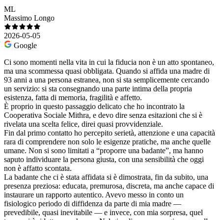
ML
Massimo Longo
2026-05-05
Google
Ci sono momenti nella vita in cui la fiducia non è un atto spontaneo,
ma una scommessa quasi obbligata. Quando si affida una madre di
93 anni a una persona estranea, non si sta semplicemente cercando
un servizio: si sta consegnando una parte intima della propria
esistenza, fatta di memoria, fragilità e affetto.
È proprio in questo passaggio delicato che ho incontrato la
Cooperativa Sociale Mithra, e devo dire senza esitazioni che si è
rivelata una scelta felice, direi quasi provvidenziale.
Fin dal primo contatto ho percepito serietà, attenzione e una capacità
rara di comprendere non solo le esigenze pratiche, ma anche quelle
umane. Non si sono limitati a “proporre una badante”, ma hanno
saputo individuare la persona giusta, con una sensibilità che oggi
non è affatto scontata.
La badante che ci è stata affidata si è dimostrata, fin da subito, una
presenza preziosa: educata, premurosa, discreta, ma anche capace di
instaurare un rapporto autentico. Avevo messo in conto un
fisiologico periodo di diffidenza da parte di mia madre —
prevedibile, quasi inevitabile — e invece, con mia sorpresa, quel