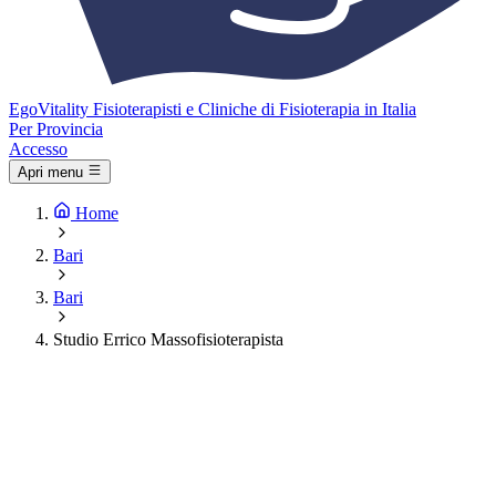
Ego
Vitality
Fisioterapisti e Cliniche di Fisioterapia in Italia
Per Provincia
Accesso
Apri menu
Home
Bari
Bari
Studio Errico Massofisioterapista