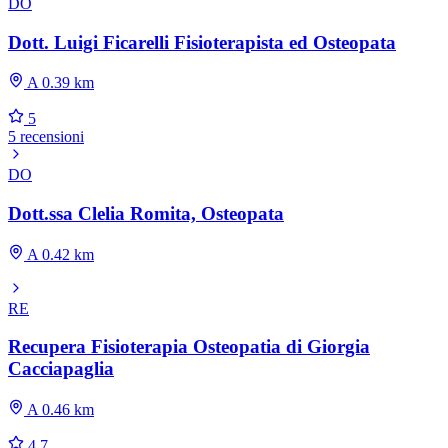
DO
Dott. Luigi Ficarelli Fisioterapista ed Osteopata
A 0.39 km
5
5 recensioni
DO
Dott.ssa Clelia Romita, Osteopata
A 0.42 km
RE
Recupera Fisioterapia Osteopatia di Giorgia
Cacciapaglia
A 0.46 km
4.7