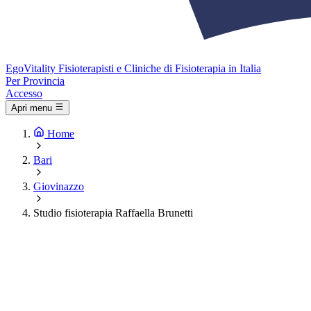
Ego
Vitality
Fisioterapisti e Cliniche di Fisioterapia in Italia
Per Provincia
Accesso
Apri menu
Home
Bari
Giovinazzo
Studio fisioterapia Raffaella Brunetti