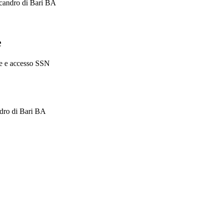
nicandro di Bari BA
e
che e accesso SSN
dro di Bari BA