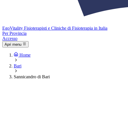
Ego
Vitality
Fisioterapisti e Cliniche di Fisioterapia in Italia
Per Provincia
Accesso
Apri menu
Home
Bari
Sannicandro di Bari