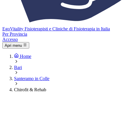
Ego
Vitality
Fisioterapisti e Cliniche di Fisioterapia in Italia
Per Provincia
Accesso
Apri menu
Home
Bari
Santeramo in Colle
Chirofit & Rehab