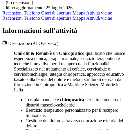
5
(95 recensioni)
Ultimo aggiornamento: 25 luglio 2026
Recensioni
Telefono
Orari di apertura
Mappa
Attività vicine
Recensioni
Telefono
Orari di apertura
Mappa
Attività vicine
Informazioni sull'attività
Descrizione
(AI Overview)
Chirofit & Rehab
è un
Chiropratico
qualificato che unisce
esperienza clinica, terapia manuale, esercizio terapeutico e
tecniche innovative per il recupero della funzionalità.
Specializzato nel trattamento di cefalee, cervicalgie e
cervicobrachialgie, integra chiropratica, approccio educativo
basato sulla teoria del dolore e metodi strutturati derivati da
formazione in Chiropratica a Madrid e Scienze Motorie in
Italia.
Terapia manuale e
chiropratica
per il trattamento di
disturbi muscolo-scheletrici.
Esercizio terapeutico personalizzato per il recupero
funzionale.
Gestione del dolore attraverso educazione e teoria del
dolore.