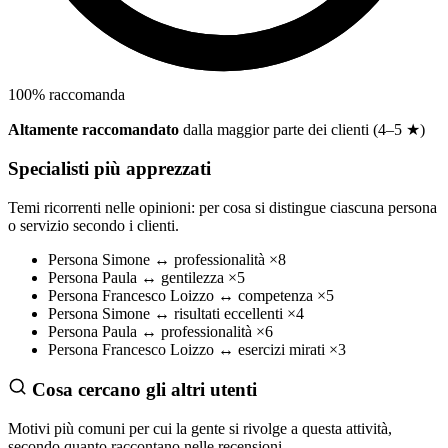
100
%
raccomanda
Altamente raccomandato
dalla maggior parte dei clienti (4–5 ★)
Specialisti più apprezzati
Temi ricorrenti nelle opinioni: per cosa si distingue ciascuna persona
o servizio secondo i clienti.
Persona
Simone
↔
professionalità
×8
Persona
Paula
↔
gentilezza
×5
Persona
Francesco Loizzo
↔
competenza
×5
Persona
Simone
↔
risultati eccellenti
×4
Persona
Paula
↔
professionalità
×6
Persona
Francesco Loizzo
↔
esercizi mirati
×3
Cosa cercano gli altri utenti
Motivi più comuni per cui la gente si rivolge a questa attività,
secondo quanto raccontano nelle recensioni.