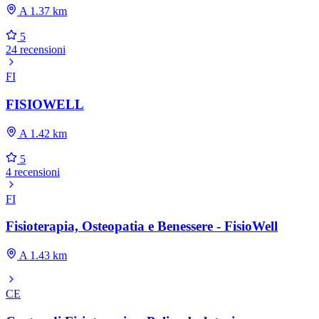
A 1.37 km
5
24 recensioni
FI
FISIOWELL
A 1.42 km
5
4 recensioni
FI
Fisioterapia, Osteopatia e Benessere - FisioWell
A 1.43 km
CE