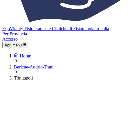
Ego
Vitality
Fisioterapisti e Cliniche di Fisioterapia in Italia
Per Provincia
Accesso
Apri menu
Home
Barletta-Andria-Trani
Trinitapoli