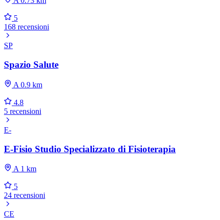
A 0.73 km
5
168 recensioni
SP
Spazio Salute
A 0.9 km
4.8
5 recensioni
E-
E-Fisio Studio Specializzato di Fisioterapia
A 1 km
5
24 recensioni
CE