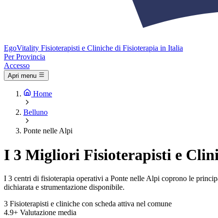
Ego
Vitality
Fisioterapisti e Cliniche di Fisioterapia in Italia
Per Provincia
Accesso
Apri menu
Home
Belluno
Ponte nelle Alpi
I 3 Migliori Fisioterapisti e Cli
I 3 centri di fisioterapia operativi a Ponte nelle Alpi coprono le princip
dichiarata e strumentazione disponibile.
3
Fisioterapisti e cliniche con scheda attiva nel comune
4.9+
Valutazione media