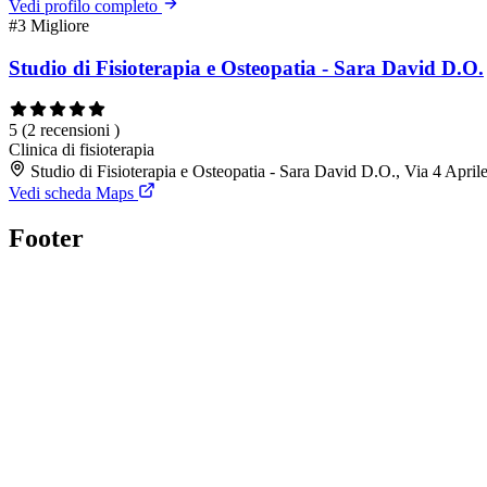
Vedi profilo completo
#3
Migliore
Studio di Fisioterapia e Osteopatia - Sara David D.O.
5
(2 recensioni )
Clinica di fisioterapia
Studio di Fisioterapia e Osteopatia - Sara David D.O., Via 4 Apri
Vedi scheda Maps
Footer