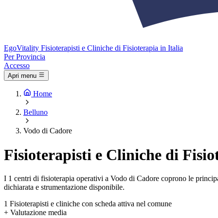
Ego
Vitality
Fisioterapisti e Cliniche di Fisioterapia in Italia
Per Provincia
Accesso
Apri menu
Home
Belluno
Vodo di Cadore
Fisioterapisti e Cliniche di Fis
I 1 centri di fisioterapia operativi a Vodo di Cadore coprono le principal
dichiarata e strumentazione disponibile.
1
Fisioterapisti e cliniche con scheda attiva nel comune
+
Valutazione media