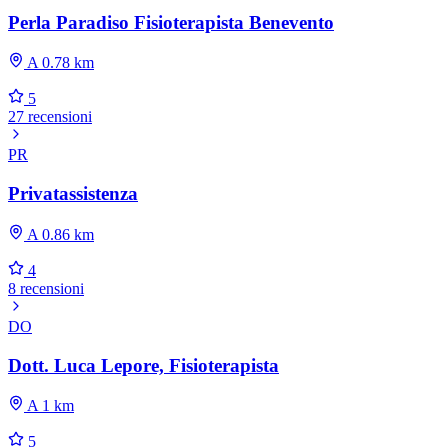
Perla Paradiso Fisioterapista Benevento
A 0.78 km
5
27 recensioni
PR
Privatassistenza
A 0.86 km
4
8 recensioni
DO
Dott. Luca Lepore, Fisioterapista
A 1 km
5