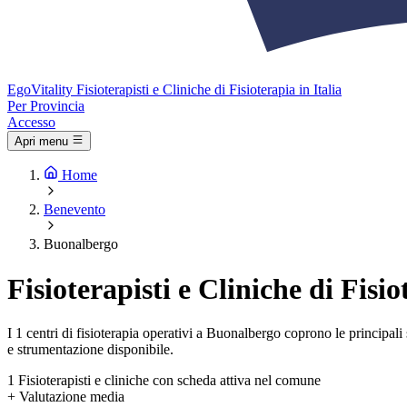
Ego
Vitality
Fisioterapisti e Cliniche di Fisioterapia in Italia
Per Provincia
Accesso
Apri menu
Home
Benevento
Buonalbergo
Fisioterapisti e Cliniche di Fis
I 1 centri di fisioterapia operativi a Buonalbergo coprono le principali s
e strumentazione disponibile.
1
Fisioterapisti e cliniche con scheda attiva nel comune
+
Valutazione media