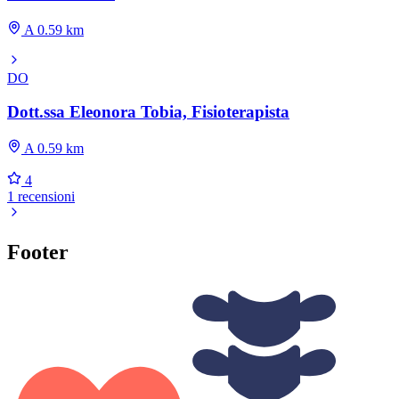
A 0.59 km
DO
Dott.ssa Eleonora Tobia, Fisioterapista
A 0.59 km
4
1 recensioni
Footer