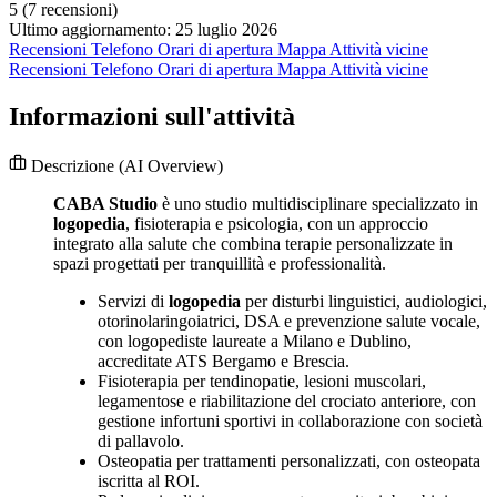
5
(7 recensioni)
Ultimo aggiornamento: 25 luglio 2026
Recensioni
Telefono
Orari di apertura
Mappa
Attività vicine
Recensioni
Telefono
Orari di apertura
Mappa
Attività vicine
Informazioni sull'attività
Descrizione
(AI Overview)
CABA Studio
è uno studio multidisciplinare specializzato in
logopedia
, fisioterapia e psicologia, con un approccio
integrato alla salute che combina terapie personalizzate in
spazi progettati per tranquillità e professionalità.
Servizi di
logopedia
per disturbi linguistici, audiologici,
otorinolaringoiatrici, DSA e prevenzione salute vocale,
con logopediste laureate a Milano e Dublino,
accreditate ATS Bergamo e Brescia.
Fisioterapia per tendinopatie, lesioni muscolari,
legamentose e riabilitazione del crociato anteriore, con
gestione infortuni sportivi in collaborazione con società
di pallavolo.
Osteopatia per trattamenti personalizzati, con osteopata
iscritta al ROI.