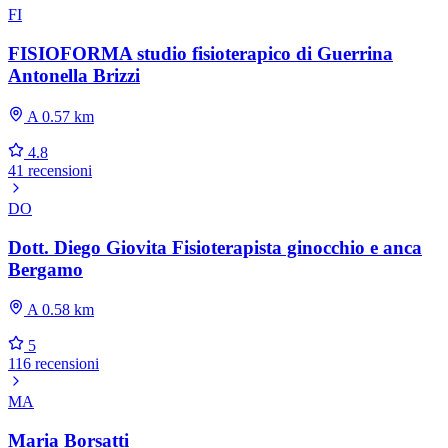
FI
FISIOFORMA studio fisioterapico di Guerrina
Antonella Brizzi
A 0.57 km
4.8
41 recensioni
DO
Dott. Diego Giovita Fisioterapista ginocchio e anca
Bergamo
A 0.58 km
5
116 recensioni
MA
Maria Borsatti