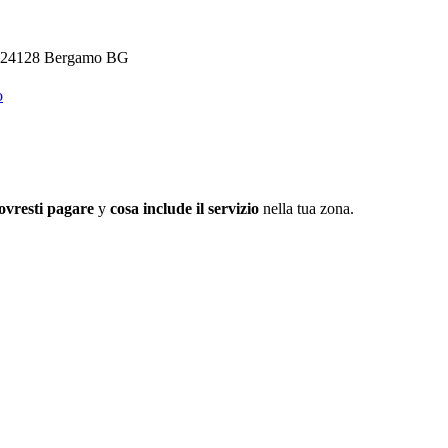
 4, 24128 Bergamo BG
o
ovresti pagare
y
cosa include il servizio
nella tua zona.