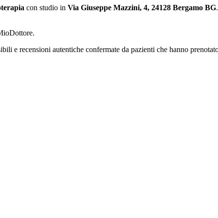
oterapia
con studio in
Via Giuseppe Mazzini, 4, 24128 Bergamo BG
.
 MioDottore.
ibili e recensioni autentiche confermate da pazienti che hanno prenotato