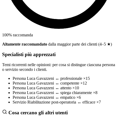
100
%
raccomanda
Altamente raccomandato
dalla maggior parte dei clienti (4–5 ★)
Specialisti più apprezzati
Temi ricorrenti nelle opinioni: per cosa si distingue ciascuna persona
o servizio secondo i clienti.
Persona
Luca Gavazzeni
↔
professionale
×15
Persona
Luca Gavazzeni
↔
competente
×12
Persona
Luca Gavazzeni
↔
attento
×10
Persona
Luca Gavazzeni
↔
spiega chiaramente
×8
Persona
Luca Gavazzeni
↔
empatico
×6
Servizio
Riabilitazione post-operatoria
↔
efficace
×7
Cosa cercano gli altri utenti