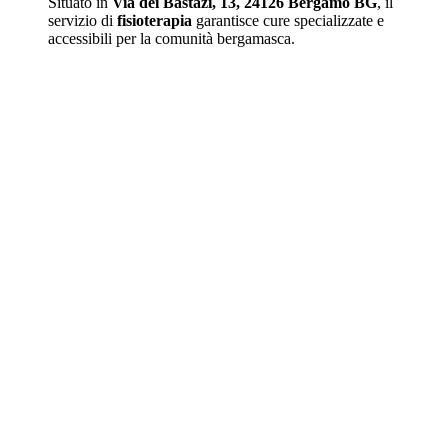
Situato in
Via dei Bastazi, 13, 24126 Bergamo BG
, il
servizio di
fisioterapia
garantisce cure specializzate e
accessibili per la comunità bergamasca.