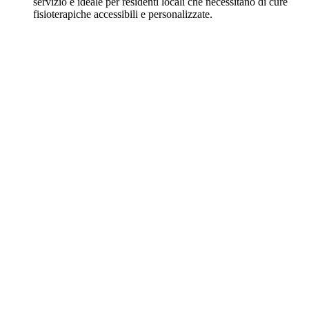
servizio è ideale per residenti locali che necessitano di cure
fisioterapiche accessibili e personalizzate.