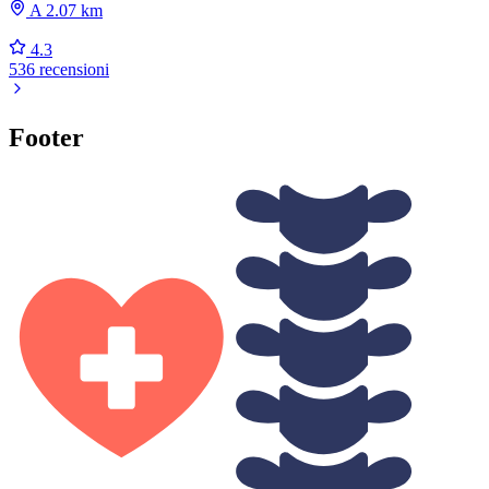
A 2.07 km
4.3
536 recensioni
Footer