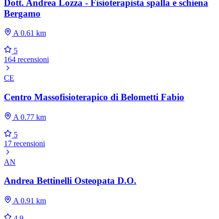
Dott. Andrea Lozza - Fisioterapista spalla e schiena
Bergamo
A 0.61 km
5
164 recensioni
CE
Centro Massofisioterapico di Belometti Fabio
A 0.77 km
5
17 recensioni
AN
Andrea Bettinelli Osteopata D.O.
A 0.91 km
4.9