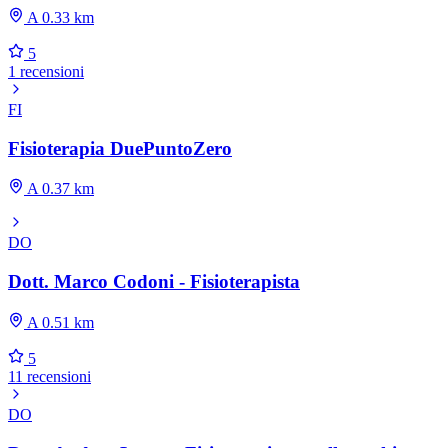
A 0.33 km
5
1 recensioni
FI
Fisioterapia DuePuntoZero
A 0.37 km
DO
Dott. Marco Codoni - Fisioterapista
A 0.51 km
5
11 recensioni
DO