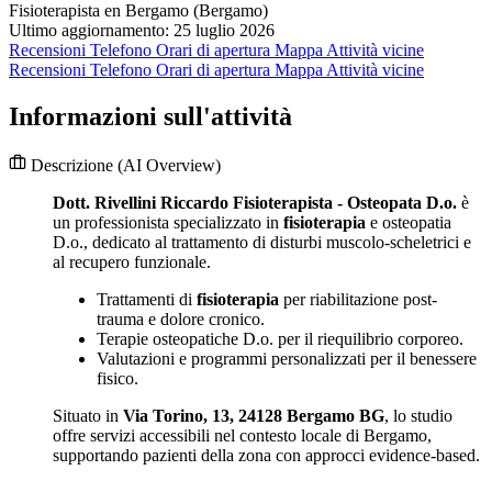
Fisioterapista en Bergamo (Bergamo)
Ultimo aggiornamento: 25 luglio 2026
Recensioni
Telefono
Orari di apertura
Mappa
Attività vicine
Recensioni
Telefono
Orari di apertura
Mappa
Attività vicine
Informazioni sull'attività
Descrizione
(AI Overview)
Dott. Rivellini Riccardo Fisioterapista - Osteopata D.o.
è
un professionista specializzato in
fisioterapia
e osteopatia
D.o., dedicato al trattamento di disturbi muscolo-scheletrici e
al recupero funzionale.
Trattamenti di
fisioterapia
per riabilitazione post-
trauma e dolore cronico.
Terapie osteopatiche D.o. per il riequilibrio corporeo.
Valutazioni e programmi personalizzati per il benessere
fisico.
Situato in
Via Torino, 13, 24128 Bergamo BG
, lo studio
offre servizi accessibili nel contesto locale di Bergamo,
supportando pazienti della zona con approcci evidence-based.